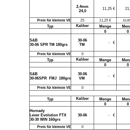
2,4mm
11,25 €
21
24,0
Preis für kleinste VE
25
11,25 €
10,8
Kaliber
Typ
Menge
Men
0
0
S&B
30-06
-
€
30-06 SPR TM 180grs
TM
Preis für kleinste VE
0
Kaliber
Typ
Menge
Men
0
0
S&B
30-06
-
€
30-06SPR
FMJ
180grs
VM
Preis für kleinste VE
0
Kaliber
Typ
Menge
Men
0
0
Hornady
Lever Evolution FTX
30-06
-
€
30-30 WIN 160grs
Preis für kleinste VE
0