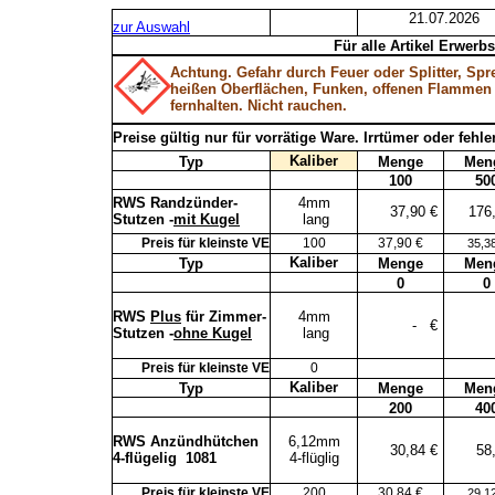
21.07.2026
zur Auswahl
Für alle Artikel Erwerb
Achtung. Gefahr durch Feuer oder Splitter, Spr
heißen Oberflächen, Funken, offenen Flammen
fernhalten. Nicht rauchen.
Preise gültig nur für vorrätige Ware. Irrtümer oder feh
Kaliber
Typ
Menge
Men
100
50
RWS Randzünder-
4mm
37,90 €
176
Stutzen -
mit Kugel
lang
Preis für kleinste VE
100
37,90 €
35,3
Kaliber
Typ
Menge
Men
0
0
RWS
Plus
für Zimmer-
4mm
-
€
Stutzen -
ohne Kugel
lang
Preis für kleinste VE
0
Kaliber
Typ
Menge
Men
200
40
RWS Anzündhütchen
6,12mm
30,84 €
58
4-flügelig
1081
4-flüglig
Preis für kleinste VE
200
30,84 €
29,1