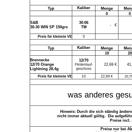
Kaliber
Typ
Menge
Men
0
0
S&B
30-06
-
€
30-30 WIN SP 150grs
TM
Preis für kleinste VE
0
Kaliber
Typ
Menge
Men
10
20
Brennecke
12/70
12/70 Orange
22,69 €
41
Flintenlauf-
Lightning 28,4g
geschoss
Preis für kleinste VE
10
22,69 €
20,7
was anderes gesu
Hinweis: Durch die sich ständig änder
nicht immer aktuell gültig.
Die aufgeführ
Preise incl.
Preise nur bei A