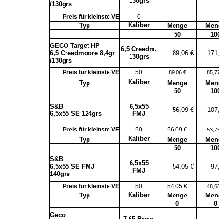
130grs
/130grs
Preis für kleinste VE
0
Kaliber
Typ
Menge
Men
50
10
GECO Target HP
6,5 Creedm.
6,5 Creedmoore 8,4gr
89,06 €
171
130grs
/130grs
Preis für kleinste VE
50
89,06 €
85,7
Kaliber
Typ
Menge
Men
50
10
S&B
6,5x55
56,09 €
107
6,5x55 SE 124grs
FMJ
Preis für kleinste VE
50
56,09 €
53,7
Kaliber
Typ
Menge
Men
50
10
S&B
6,5x55
6,5x55 SE FMJ
54,05 €
97
FMJ
140grs
Preis für kleinste VE
50
54,05 €
48,6
Kaliber
Typ
Menge
Men
0
0
Geco
7,65 Brow.