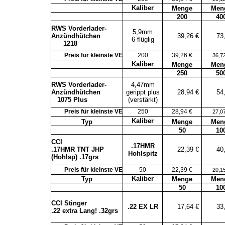
Kaliber
Menge
Men
200
40
RWS Vorderlader-
5,9mm
Anzündhütchen
39,26 €
73
6-flüglig
1218
Preis für kleinste VE
200
39,26 €
36,7
Kaliber
Menge
Men
250
50
RWS Vorderlader-
4,47mm
Anzündhütchen
gerippt plus
28,94 €
54
1075 Plus
(verstärkt)
Preis für kleinste VE
250
28,94 €
27,0
Kaliber
Typ
Menge
Men
50
10
CCI
.17HMR
.17HMR TNT JHP
22,39 €
40
Hohlspitz
(Hohlsp) .17grs
Preis für kleinste VE
50
22,39 €
20,1
Kaliber
Typ
Menge
Men
50
10
CCI Stinger
.22 EX LR
17,64 €
33
.22 extra Lang! .32grs