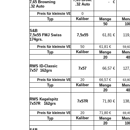
7,65 Browning
-
€
.32 Auto
.32 Auto
Preis für kleinste VE
0
Kaliber
Typ
Menge
Men
50
10
S&B
7,5x55 FMJ Swiss
7,5x55
61,81 €
119
174grs.
Preis für kleinste VE
50
61,81 €
59,6
Kaliber
Typ
Menge
Men
20
40
RWS ID-Classic
7x57
66,57 €
127
7x57
162grs
Preis für kleinste VE
20
66,57 €
63,8
Kaliber
Typ
Menge
Men
20
40
RWS Kegelspitz
7x57R
71,80 €
138
7x57R
162grs
Preis für kleinste VE
20
71,80 €
69,4
Kaliber
Typ
Menge
Men
20
10
S&B