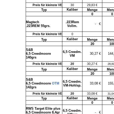
Preis für kleinste VE
30
29,83 €
Kaliber
Typ
Menge
Men
0
0
Magtech
.223Rem
-
€
.223REM 55grs.
Vollm.
Preis für kleinste VE
0
Kaliber
Typ
Menge
Men
20
10
S&B
6,5 Creedm.
6,5 Creedmoore
30,27 €
144
VM
140grs
Preis für kleinste VE
20
30,27 €
28,8
Kaliber
Typ
Menge
Men
20
10
S&B
6,5 Creedm.
6,5 Creedmoore
OTM
33,08 €
155
VM-Hohlsp.
142grs
Preis für kleinste VE
20
33,08 €
31,0
Kaliber
Typ
Menge
Men
0
0
RWS Target Elite plus
6,5 Creedm.
6,5 Creedmoore 8,4gr
-
€