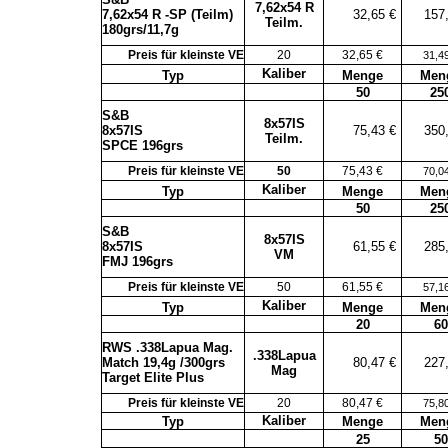
7,62x54 R
7,62x54 R -SP (Teilm)
32,65 €
157
Teilm.
180grs/11,7g
Preis für kleinste VE
20
32,65 €
31,4
Kaliber
Typ
Menge
Men
50
25
S&B
8x57IS
8x57IS
75,43 €
350
Teilm.
SPCE 196grs
Preis für kleinste VE
50
75,43 €
70,0
Kaliber
Typ
Menge
Men
50
25
S&B
8x57IS
8x57IS
61,55 €
285
VM
FMJ 196grs
Preis für kleinste VE
50
61,55 €
57,1
Kaliber
Typ
Menge
Men
20
60
RWS .338Lapua Mag.
.338Lapua
Match 19,4g /300grs
80,47 €
227
Mag
Target Elite Plus
Preis für kleinste VE
20
80,47 €
75,8
Kaliber
Typ
Menge
Men
25
50