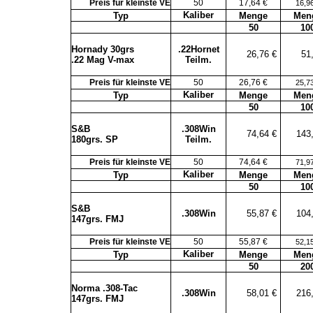
Preis für kleinste VE
50
17,64 €
16,9
Kaliber
Typ
Menge
Men
50
10
Hornady 30grs
.22Hornet
26,76 €
51
.22 Mag V-max
Teilm.
Preis für kleinste VE
50
26,76 €
25,7
Kaliber
Typ
Menge
Men
50
10
S&B
.308Win
74,64 €
143
180grs. SP
Teilm.
Preis für kleinste VE
50
74,64 €
71,9
Kaliber
Typ
Menge
Men
50
10
S&B
.308Win
55,87 €
104
147grs. FMJ
Preis für kleinste VE
50
55,87 €
52,1
Kaliber
Typ
Menge
Men
50
20
Norma .308-Tac
.308Win
58,01 €
216
147grs. FMJ