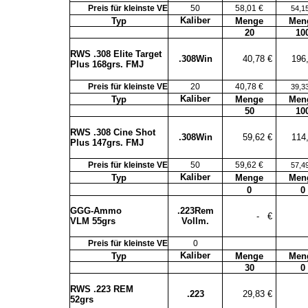
Preis für kleinste VE
50
58,01 €
54,1
Kaliber
Typ
Menge
Men
20
10
RWS .308 Elite Target
.308Win
40,78 €
196
Plus 168grs. FMJ
Preis für kleinste VE
20
40,78 €
39,3
Kaliber
Typ
Menge
Men
50
10
RWS .308 Cine Shot
.308Win
59,62 €
114
Plus 147grs. FMJ
Preis für kleinste VE
50
59,62 €
57,4
Kaliber
Typ
Menge
Men
0
0
GGG-Ammo
.223Rem
-
€
VLM 55grs
Vollm.
Preis für kleinste VE
0
Kaliber
Typ
Menge
Men
30
0
RWS .223 REM
.223
29,83 €
52grs